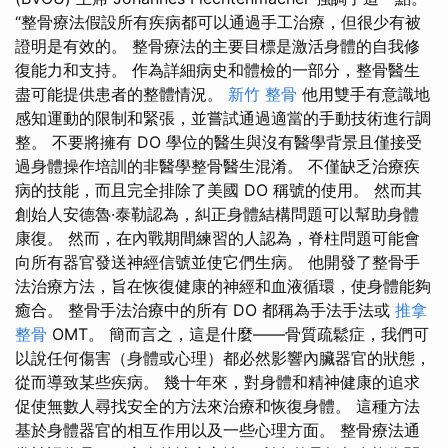
“整骨療法假設所有疾病都可以通過手工治療，但很少有被
證明是有效的。 整骨療法的主要目標是激活身體的自我修
復能力和支持。 作為詳細病史和體檢的一部分，整骨醫生
盡可能提供患者的整體情況。
新竹 整骨
他用雙手有意識地
感知運動的限制和緊張，並嘗試通過適當的手動技術進行調
整。 不要將擁有 DO 學位的醫生與沒有醫學背景且僅接受
過身體操作培訓的非醫學整骨醫生混淆。 不僅缺乏治療疾
病的技能，而且完全排除了美國 DO 稱號的使用。 然而其
創始人安德魯·泰勒認為，糾正身體結構問題可以幫助身體
康復。 然而，在內戰期間練習的人認為，脊柱問題可能會
向所有器官發送神經信號並使它們生病。 他開發了整骨手
法治療方法，旨在恢復健康的神經和血液循環，使身體能夠
癒合。 整骨手法治療中的所有 DO 都稱為手法手法或
推拿
整骨
OMT。 簡而言之，這是什麼——骨質疏鬆症，我們可
以說任何傷害（身體或心理）都必然影響內臟器官的狀態，
從而導致某些疾病。 幾十年來，對身體和精神健康的追求
促使無數人尋找安全的方法來治療和恢復身體。 這種方法
基於身體器官的相互作用以及一些心理方面。 整骨療法通