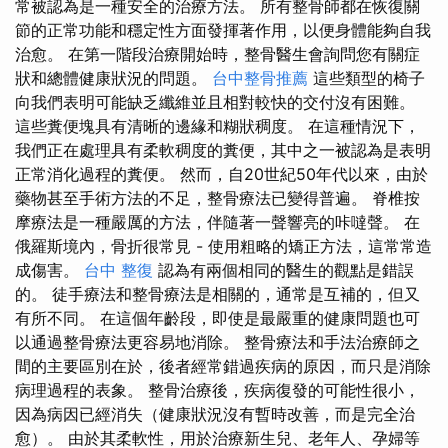
常被認為是一種安全的治療方法。 所有整骨師都在恢復關
節的正常功能和穩定性方面發揮著作用，以便身體能夠自我
治愈。 在第一階段治療開始時，整骨醫生會詢問您有關症
狀和總體健康狀況的問題。
台中整骨推薦
這些類型的椅子
向我們表明可能缺乏纖維並且相對較快的交付沒有困難。
這些糞便塊具有清晰的邊緣和糊狀稠度。 在這種情況下，
我們正在處理具有柔軟稠度的糞便，其中之一被認為是表明
正常消化過程的糞便。 然而，自20世紀50年代以來，由於
藥物甚至手術方法的不足，整骨療法已變得普遍。 脊椎按
摩療法是一種嚴厲的方法，伴隨著一聲響亮的咔噠聲。 在
俄羅斯境內，骨折很常見 - 使用粗略的矯正方法，這常常造
成傷害。
台中 整復
認為有兩個相同的醫生的觀點是錯誤
的。 徒手療法和整骨療法是相關的，通常是互補的，但又
有所不同。 在這個年齡段，即使是最嚴重的健康問題也可
以通過整骨療法更容易地消除。 整骨療法和手法治療師之
間的主要區別在於，後者經常錯過疾病的原因，而只是消除
病理過程的表象。 整骨治療後，疾病復發的可能性很小，
因為病因已經消失（健康狀況沒有暫時改善，而是完全治
愈）。 由於其柔軟性，用於治療新生兒、老年人、孕婦等