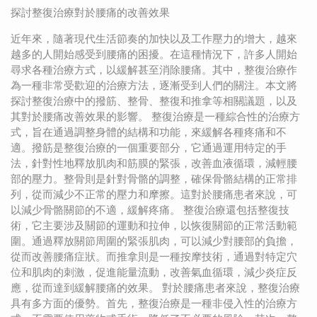
探討整復治療對於腰痛的改善效果
近年來，隨著現代生活節奏的加快以及工作壓力的增大，越來
越多的人開始感受到腰痛的困擾。在這種情況下，許多人開始
尋求各種治療方式，以緩解甚至消除腰痛。其中，整復治療作
為一種非常受歡迎的治療方法，逐漸受到人們的關注。本文將
探討整復治療中的撥筋、整骨、整復和推拿等相關議題，以及
其對於腰痛改善效果的影響。 整復治療是一種綜合性的治療方
式，旨在通過調整身體的結構和功能，來緩解各種疼痛和不
適。撥筋是整復治療的一個重要部分，它通過運用特定的手
法，針對性地釋放肌肉和筋膜的緊張，改善血液循環，減輕腰
部的壓力。整骨則是針對骨骼的調整，確保骨骼結構的正常排
列，從而減少不正常的壓力和摩擦。這對於腰痛患者來說，可
以減少骨骼關節的不適，緩解疼痛。 整復治療還包括整復技
術，它主要涉及關節的運動和拉伸，以恢復關節的正常活動範
圍。通過釋放關節周圍的緊張肌肉，可以減少對腰部的負擔，
從而改善腰痛症狀。而推拿則是一種按摩技術，通過對特定穴
位和肌肉的刺激，促進能量流動，改善氣血循環，減少炎症反
應，從而達到緩解腰痛的效果。 對於腰痛患者來說，整復治療
具有多方面的優勢。首先，整復治療是一種非侵入性的治療方