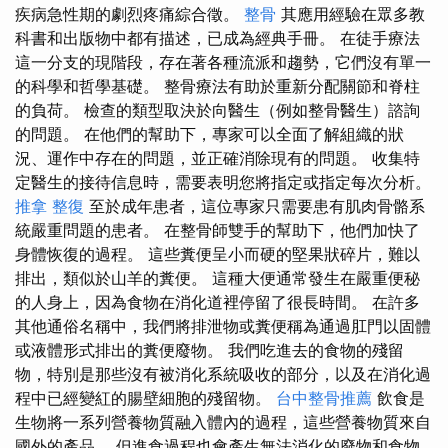
疾病急性期的劇烈疼痛綜合徵。
整骨
其應用經驗在眾多教
科書和出版物中都有描述，已成為經典手冊。 在徒手療法
這一分支的現階段，存在著各種流派和趨勢，它們沒有單一
的科學和哲學基礎。 整骨療法有助於重新分配關節和脊柱
的負荷。 檢查的類型取決於向醫生（例如整骨醫生）諮詢
的問題。 在他們的幫助下，專家可以全面了解組織的狀
況、運作中存在的問題，並正確消除現有的問題。 收集特
定醫生的接待信息時，需要表明您將指定或指定每次分析。
推拿 整復
至於成年患者，這位專家只需要患有肌肉骨骼系
統嚴重問題的患者。 在整骨師雙手的幫助下，他們加快了
身體恢復的過程。 這些糞便呈小而硬的堅果狀碎片，難以
排出，類似於山羊的糞便。 這種大便通常發生在嚴重便秘
的人身上，因為食物在消化道裡停留了很長時間。 在許多
其他通俗名稱中，我們將排泄物或糞便稱為通過肛門以固體
或液體形式排出的糞便廢物。 我們吃進去的食物的殘留
物，特別是那些沒有被消化系統吸收的部分，以及在消化過
程中已經變紅的腸壁細胞的殘留物。
台中整骨推薦
飲食是
生物將一系列營養物質融入體內的過程，這些營養物質來自
國外的產品。 但進食過程也會產生無法消化的廢物和食物